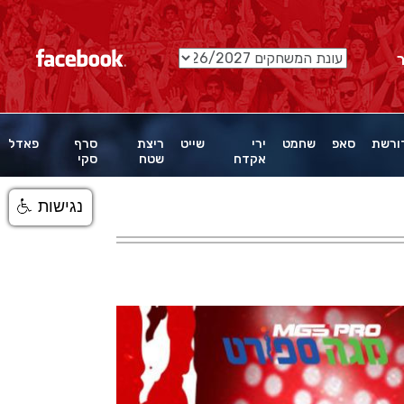
ורשת
סאפ
שחמט
ירי
שייט
ריצת
סרף
פאדל
אקדח
שטח
סקי
נגישות