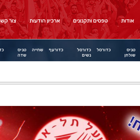
אודות
טפסים ותקנונים
ארכיון הודעות
צור קשר
טניס
כדורסל
כדורסל
כדורעף
שחייה
טניס
כד
שולחן
נשים
שדה